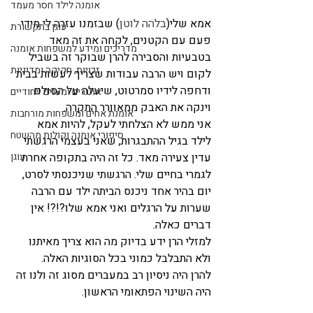
אומנה לילד חסר מעמד
אמא שלי(
בלהה לוטן
) שבזמנו עזרה לי מידי 
עוגן בתקשורת
פעם עם הקטנים, לקחה את זה מאד 
מדריכים ומידע למשפחות אומנה
בטבעיות והסבירה להרן שבוקר זה בשביל 
זכויות, חקיקה ומדיניות
לקום ויש הרבה עבודות שצריך לעשות בבית 
ודחפה לידיו סמרטוט, שיעלה על הסולם 
אתגרים ומענים ייחודיים
וינקה את האבק ממאוורר התקרה.
אומנת אחים ומשפחות מורחבות
אני ממש לא הצלחתי לעקל, להיות אמא 
סיפורי אומנה וקולות מהשטח
לילד בגיל ההתבגרות, שאני בעצמי הרגשתי 
עדין צעירה מאד. כל זה היה בתקופה אחרת 
עוגן
לגמרי בחיים שלי. הרגשתי שניכנסתי לסרט, 
יום בהיר אחד ניכנס הביתה ילד עם הרבה 
שערות על הרגלים ואני אמא שלו?!?! אין 
דברים כאלה.
למזלי הרן ידע בדיוק מה הוא צריך מאיתנו 
ולא התבלבל כמוני בכל הסוגיות האלה.
להרן היה ניסיון רב במעברים מסוג זה ולנו זה 
היה השינוי הפתאומי הראשון.