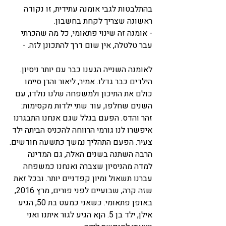
בהתלבטות לגבי אומנה עתידית, זו נקודה 
ראשונה שצריך לקחת בחשבון.
- אומנה זה שינוי פתאומי, כל מה שהכרתי 
עבר טלטלה, אין שום דרך להתכונן לזה. -
לאומנה השנייה הגענו כבר עם יותר ניסיון. 
הילדים כבר גדלו. אמיר, ליאור והרן סיימו 
כולם את התיכון ולמשפחה שלנו נולדו, עם 
השנים שחלפו, עוד שתי ילדות מקסימות: 
זהר והדס. הפעם בגלל שגם אנחנו התבגרנו 
איפשרו לנו גורמי הרווחה להכניס הביתה ילד 
צעיר. הפעם התהליך נמשך כתשעה חודשים.
הרבה השתנה בשנים האלה, גם המדינה 
למדה מהניסיון שצברה ואנחנו כמשפחה 
עברנו תשאול ומיון קפדניים יותר. ובכל זאת 
שזה קרה, שבועיים לפני פורים, מרץ 2016, 
באופן פתאומי. כשאני כמעט בת 50, הגיע 
אילן, ילד בן 5. הןא הגיע לגור איתנו ואני 