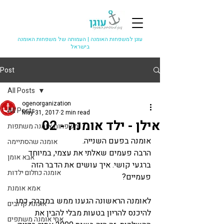
עוגן למשפחות האומנה |
העמותה של משפחות האומנה
בישראל
Post
All Posts
ogenorganization
All Posts
May 31, 2017
2 min read
אילן - ילד אומנה - 02
משפחות אומנה משתפות
אומנה בפעם השנייה.
אומנה שהסתיימה
הרבה פעמים שאלתי את עצמי, במיוחד 
אבא אומן
ברגעי קושי. איך עושים את הדבר הזה 
אומנה כחלום ילדות
פעמיים?
אמא אומנת
לאומנה הראשונה הגענו ממש במקרה, כמו 
אומנת קרובים
להיכנס להריון בטעות מבלי להבין את 
אחי אומנה משתפים