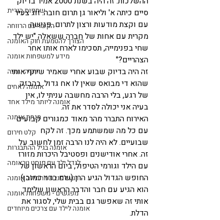
ההשלכות. זה היה בשנת 2000 אמיר בדיוק 
שתפות הורית
סיים כיתה א' וליאור גן תרום חובה. זוג צעיר 
עם וקצת מודעות ורצון לתרום. פגישה 
הקשר עם הרווחה
מקרית עם אחות של חברה ששאלה "יש ילד 
הצורך להטמעת חוק האומנה
שחי בפנימייה, תסכימו לארח אותו אחר 
מידע למשפחות אומנה
הצהריים?"
זה היה בדיוק שבוע אחרי שאמיר שיתף אותי 
חוק האומנה
שהוא די מבואס שאין לו אח גדול. בהבזק 
אומנה לאחים
של רגע, בלי הרבה מחשבה עניתי לו, אין 
אומנה ליותר מילד אחד
בעיה אני יכולה לסדר את זה.
מנחת אומנה
האירוח התברר מהר מאוד כמגורים קבועים 
עם כל מה שמשתמע מכך. זה לקח 
קלט חירום
שבועיים. לא היה לנו הרבה זמן לחשוב על 
אומנה בגיל ההתבגרות
זה. אחרי אודישנים ופסטיבל היכרות מזורז 
לגדל ילד עם פוסט טראומה
עם הילד וגורמי הטיפול, ביום הראשון של 
החופש הגדול הגיע הרן (שם בדוי כמובן) 
רגע לפני שמתחילה אומנה
הוא הגיע עם חבר והדבר הראשון שלימד 
מפגשים - משפחות אומנה
אותי זה שאפשר גם בבית שלי, לסגור את 
אומנה לילד עם צרכים מיוחדים
הדלת.