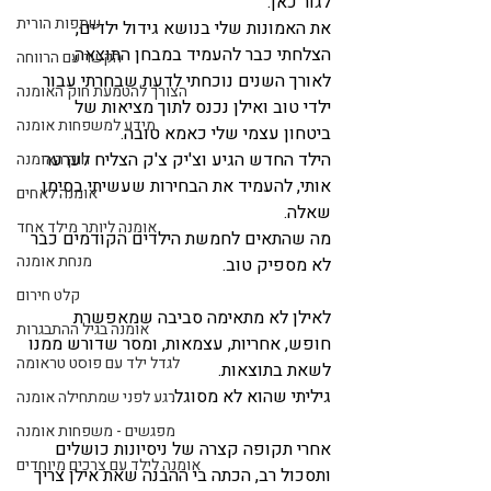
לגור כאן.
שתפות הורית
את האמונות שלי בנושא גידול ילדים, 
הצלחתי כבר להעמיד במבחן התוצאה.
הקשר עם הרווחה
לאורך השנים נוכחתי לדעת שבחרתי עבור 
הצורך להטמעת חוק האומנה
ילדי טוב ואילן נכנס לתוך מציאות של 
מידע למשפחות אומנה
ביטחון עצמי שלי כאמא טובה.
הילד החדש הגיע וצ'יק צ'ק הצליח לערער 
חוק האומנה
אותי, להעמיד את הבחירות שעשיתי בסימן 
אומנה לאחים
שאלה.
אומנה ליותר מילד אחד
מה שהתאים לחמשת הילדים הקודמים כבר 
מנחת אומנה
לא מספיק טוב.
קלט חירום
לאילן לא מתאימה סביבה שמאפשרת 
אומנה בגיל ההתבגרות
חופש, אחריות, עצמאות, ומסר שדורש ממנו 
לגדל ילד עם פוסט טראומה
לשאת בתוצאות.
גיליתי שהוא לא מסוגל.
רגע לפני שמתחילה אומנה
מפגשים - משפחות אומנה
אחרי תקופה קצרה של ניסיונות כושלים 
אומנה לילד עם צרכים מיוחדים
ותסכול רב, הכתה בי ההבנה שאת אילן צריך 