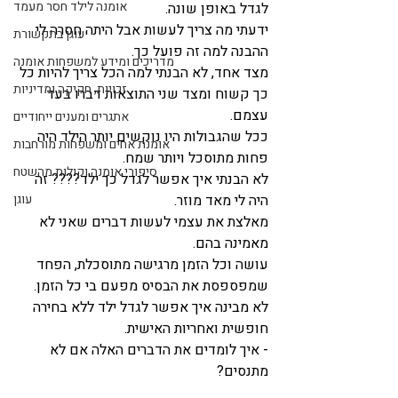
אומנה לילד חסר מעמד
לגדל באופן שונה.
ידעתי מה צריך לעשות אבל היתה חסרה לי 
עוגן בתקשורת
ההבנה למה זה פועל כך.
מדריכים ומידע למשפחות אומנה
מצד אחד, לא הבנתי למה הכל צריך להיות כל 
זכויות, חקיקה ומדיניות
כך קשוח ומצד שני התוצאות דברו בעד 
עצמם.
אתגרים ומענים ייחודיים
ככל שהגבולות היו נוקשים יותר הילד היה 
אומנת אחים ומשפחות מורחבות
פחות מתוסכל ויותר שמח.
סיפורי אומנה וקולות מהשטח
לא הבנתי איך אפשר לגדל כך ילד???? זה 
היה לי מאד מוזר.
עוגן
מאלצת את עצמי לעשות דברים שאני לא 
מאמינה בהם.
עושה וכל הזמן מרגישה מתוסכלת, הפחד 
שמפספסת את הבסיס מפעם בי כל הזמן.
לא מבינה איך אפשר לגדל ילד ללא בחירה 
חופשית ואחריות האישית.
- איך לומדים את הדברים האלה אם לא 
מתנסים?