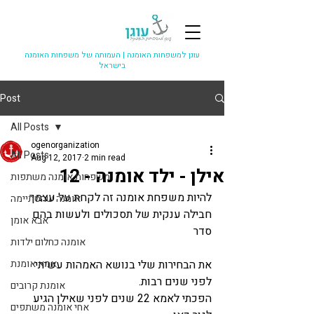
עוגן למשפחות האומנה |
העמותה של משפחות האומנה
בישראל
Post
All Posts
ogenorganization
All Posts
Aug 12, 2017
2 min read
אילן - ילד אומנה - 12
משפחות אומנה משתפות
להיות משפחת אומנה זה לקחת על עצמך 
אומנה שהסתיימה
חבילה ענקית של תסכולים ולעשות בהם 
אבא אומן
סדר
אומנה כחלום ילדות
את הבחירות שלי בנושא האמהות עשיתי 
אמא אומנת
לפני שנים רבות.
אומנת קרובים
הפכתי לאמא 22 שנים לפני שאילן הגיע 
אחי אומנה משתפים