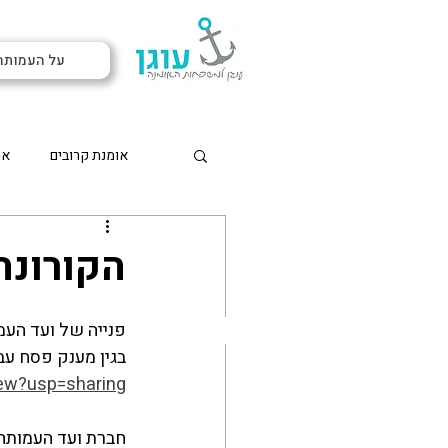
על העמותה
אומנת קרובים
אמ
חוק האומנה
מידע למש
הקורונה
לגדל ילד עם פוסט טרא
פנייה של ועד העמ
בגין מענק פסח ע
iew?usp=sharing
עוגן בתקשורת
אומנה
חברת ועד העמותה ד