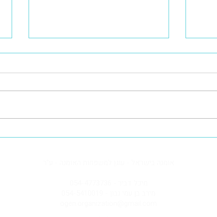
לדים
זכות משפחת האומנה להישמע
מן),
בבית המשפט
אומנה בישראל - עוגן למשפחות האומנה - ע"ר​
מיכל דביר - 054-4773736
מירב בן עמי נבון - 054-5410019
ogen.organization@gmail.com