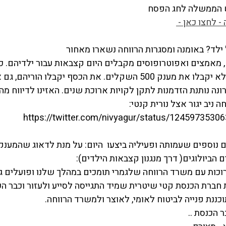
 הממשלה לחג הפסח
 ומשפחות מורחבות
אתגרים ומענים ייחודיים
זכויות, חקיקה ומדיניות
 לחצו כאן - 
ם, מאמצים ואפוטרופוסים מקבלים היום קצבאות עבור ילדיהם. כ
ובמסגרות הרווחה לא יקבלו את מענק 500 השקלים. את הכסף יקבלו
ונה נותנת הזדמנות לתקן לקויות ארוכת שנים. האזינו לדיווח מ
חה ניב יגור אצל נורית קנטי:
https://twitter.com/nivyagur/status/1245973530
 נוספים שעמותה ופעיליה ביצעו  היום: על מנת לדאוג שהמענק
 הביולוגים( דרך מנגנון קצבאות הילדים):
ו את חברת הכנסת קטי שיטרית שמיד התגייסה לסייע ולעזור וכבר 
כננת פנייה לביטוח לאומי, לאוצר ולמשרד הרווחה.