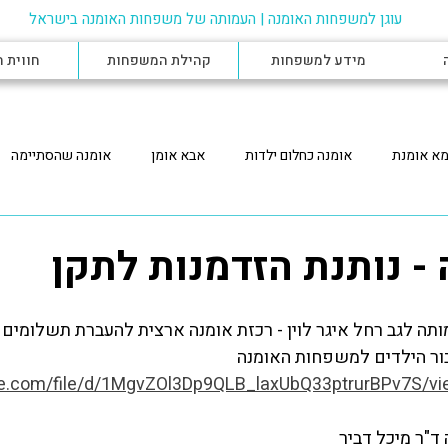
עוגן למשפחות האומנה |
העמותה של משפחות האומנה בישראל
מידע למשפחות
קהילת המשפחות
חווית 
א אומנת
אומנה כחלום ילדות
אבא אומן
אומנה שהסתיימה
פחות אומנה
הצורך להטמעת חוק האומנה
הקשר עם הרווחה
ש
 - נותנת הזדמנות לתקן
ומה
אומנה בגיל ההתבגרות
קלט חירום
מנחת אומנה
אומ
ותה לגב רחל איגר לוין - רכזת אומנה ארצית להעברת תשלומים 
בור הילדים למשפחות האומנה
ogle.com/file/d/1MgvZOl3Dp9QLB_laxUbQ33ptrurBPv7S/v
 לילד חסר מעמד
אומנה לילד עם צרכים מיוחדים
מפגשים - משפחות 
"ר מיכל דביר  