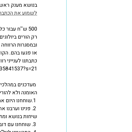
בנושא מענק ראש
אומנת אחים
לשמוע את הכתבה -
500 ש''ח עבור כל ילד? באומנה ומסגרות הרווחה נשארו מאחור
רק הורים ביולוגי
או פגעו בהם. הקור
כתבתנו לענייני רוו
635841537?s=21 
 מעדכנים במהלכים
האומנה ולא להורים
 1.שוחחנו היום ארוכות עם משרד הרווחה שלגמרי תומכים במהלך שלנו ופועלים גם הם בערוצים שלהם.
 2. פנינו וערבנ
שיחות בנושא ומתו
 3. שוחחנו עם דובר הכנסת ..