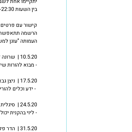
יתקיימו אחת לשבוע בי
אומנת אחים
בין השעות 21:00-22:30 
קישור עם פרטים 
הרשמה תתאפשר ב
העמותה "עוגן למש
10.5.20 |  שרונה דוכנה - נמל מבטחים בים הסוער 
- מבוא להורות שיק
17.5.20 |  ניצן גבאי משען   - כולנו באותה הסירה   
 - ידע וכלים להורים לילדים מאותגרי קשב -
24.5.20 |  סיגלית הדסי -  ניהול יכולות למידה עצמית 
- ליוי בהקנית יכו
31.5.20 |  הדר פלדמן   - לצלול לתוך עולם החושים 