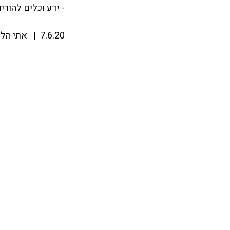
- ידע וכלים להורי
7.6.20  |   אתי הלוס -  סדנה לניהול שותפות פעילה בבית.