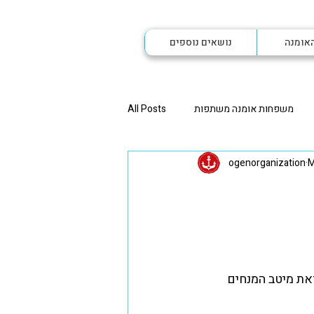
האומנה
נושאים נוספים
משפחות אומנה משתפות
All Posts
ogenorganization
M
תפות הורית
אחי אומנה משתפים
נה ליותר מילד אחד
אומנה לאחים
אומנה
רגע לפני שמתחילה אומנה
את מיטב המנחים  