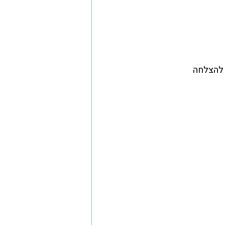
מדריכים ומידע למשפחות אומנה
עוגן
סיפורי אומנה וקולות מהשטח
 להצלחה