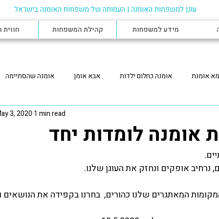
עוגן למשפחות האומנה |
העמותה של משפחות האומנה בישראל
מידע למשפחות
קהילת המשפחות
חווית 
א אומנת
אומנה כחלום ילדות
אבא אומן
אומנה שהסתיימה
ay 3, 2020
1 min read
פחות אומנה
הצורך להטמעת חוק האומנה
הקשר עם הרווחה
ש
אומנה לומדות יחד
ים. 
ומה
אומנה בגיל ההתבגרות
קלט חירום
מנחת אומנה
אומ
, נרחיב אופקים ונחזק את העוגן שלנו.
 לילד חסר מעמד
אומנה לילד עם צרכים מיוחדים
מפגשים - משפחות 
קומות המאתגרים שלנו כהורים,  בחרנו בקפידה את הנושאים ו